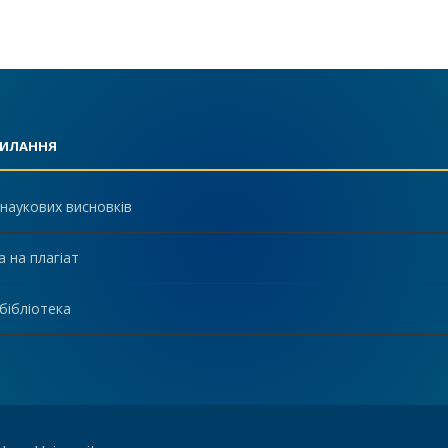
СИЛАННЯ
наукових висновків
а на плагіат
бібліотека