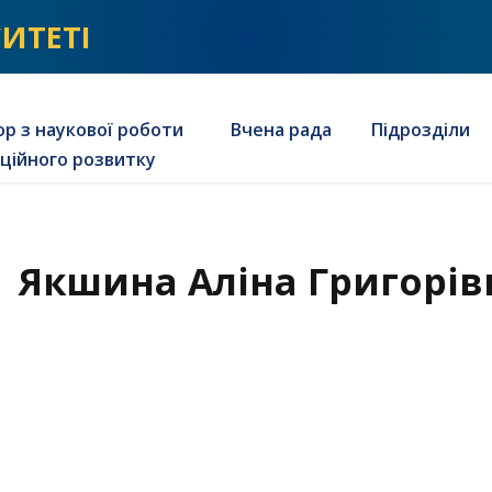
СИТЕТІ
р з наукової роботи
Вчена рада
Підрозділи
аційного розвитку
Якшина Аліна Григорів