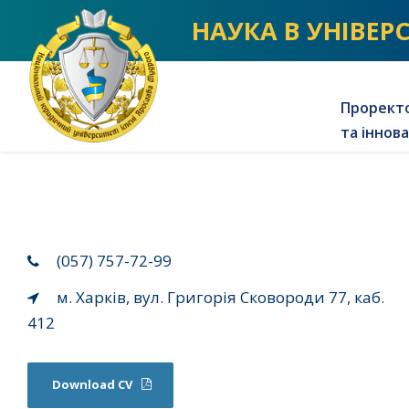
NLU homepage
НАУКА В УНІВЕР
Проректо
та іннов
(057) 757-72-99
м. Харків, вул. Григорія Сковороди 77, каб.
412
Download CV