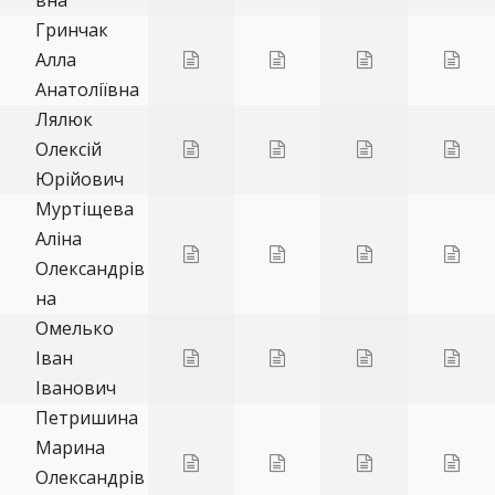
Гринчак
Алла
Анатоліївна
Лялюк
Олексій
Юрійович
Муртіщева
Аліна
Олександрів
на
Омелько
Іван
Іванович
Петришина
Марина
Олександрів