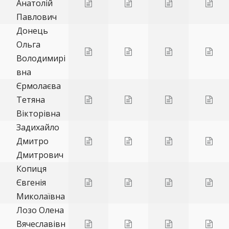
Анатолій
Павлович
Донець
Ольга
Володимирі
вна
Єрмолаєва
Тетяна
Вікторівна
Задихайло
Дмитро
Дмитрович
Копиця
Євгенія
Миколаївна
Лозо Олена
Вячеславівн