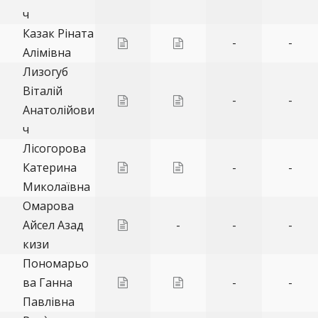
ч
Казак Ріната
-
-
Алімівна
Лизогуб
Віталій
-
-
Анатолійови
ч
Лісогорова
Катерина
-
-
Миколаївна
Омарова
Айсел Азад
-
-
-
кизи
Пономарьо
ва Ганна
-
-
Павлівна