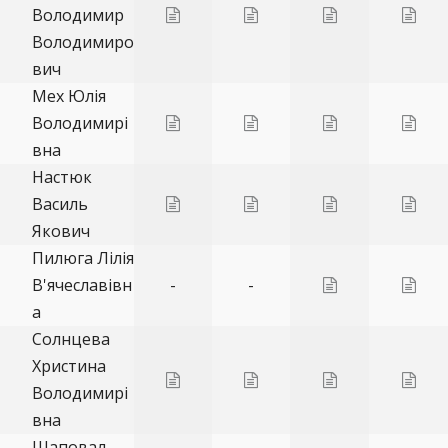
Володимир
Володимиро
вич
Мех Юлія
Володимирі
вна
Настюк
Василь
Якович
Пилюга Лілія
В'ячеславівн
-
-
а
Солнцева
Христина
Володимирі
вна
Шаповал