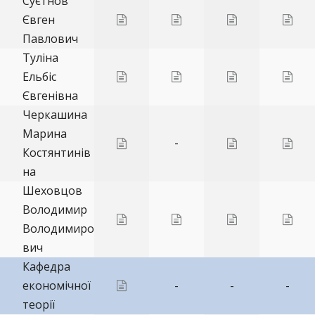
Суєтнов
Євген
Павлович
Туліна
Ельбіс
Євгенівна
Черкашина
Марина
-
Костянтинів
на
Шеховцов
Володимир
Володимиро
вич
Кафедра
економічної
-
-
-
теорії