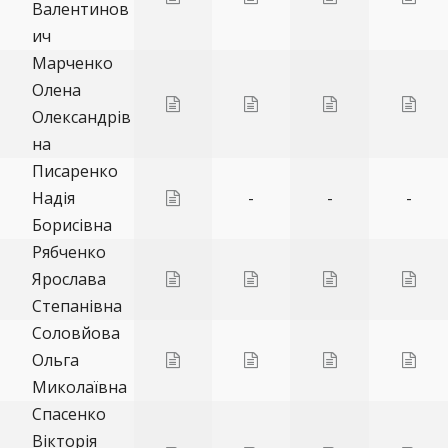
Валентинов
ич
Марченко
Олена
Олександрів
на
Писаренко
Надія
-
-
-
Борисівна
Рябченко
Ярослава
Степанівна
Соловйова
Ольга
Миколаївна
Спасенко
Вікторія