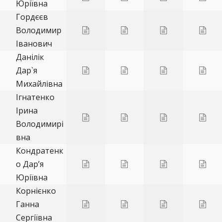
Юріївна
Гордєєв
Володимир
Іванович
Данілік
Дар`я
Михайлівна
Ігнатенко
Ірина
Володимирі
вна
Кондратенк
о Дар’я
Юріївна
Корнієнко
Ганна
Сергіївна