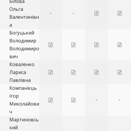
Білова
Ольга
-
-
Валентинівн
а
Богуцький
Володимир
Володимиро
вич
Коваленко
Лариса
Павлівна
Компанієць
Ігор
-
-
Миколайови
ч
Мартиновсь
кий