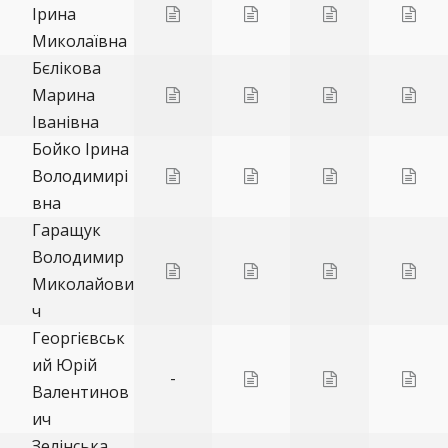
Ірина
Миколаївна
Бєлікова
Марина
Іванівна
Бойко Ірина
Володимирі
вна
Гаращук
Володимир
Миколайови
ч
Георгієвськ
ий Юрій
-
Валентинов
ич
Зелінська