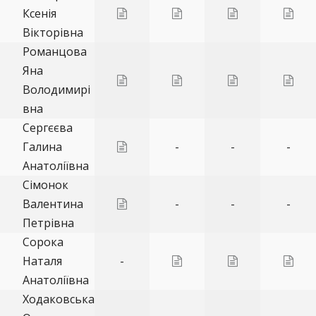
Ксенія
Вікторівна
Романцова
Яна
Володимирі
вна
Сергєєва
Галина
-
-
-
Анатоліївна
Сімонок
Валентина
-
-
-
Петрівна
Сорока
Наталя
-
Анатоліївна
Ходаковська