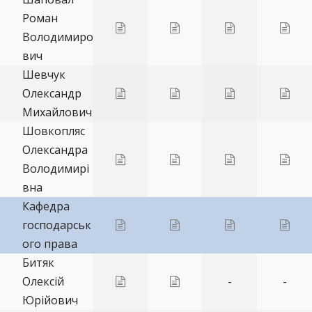
Роман
Володимиро
вич
Шевчук
Олександр
Михайлович
Шовкопляс
Олександра
Володимирі
вна
Кафедра
господарськ
ого права
Битяк
Олексій
-
-
Юрійович