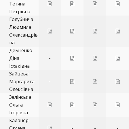
Тетяна
Петрівна
Голубнича
Людмила
Олександрів
на
Демченко
Діна
-
Ісхаківна
Зайцева
Маргарита
-
Олексіївна
Зелінська
Ольга
Ігорівна
Каданер
Оксана
-
-
-