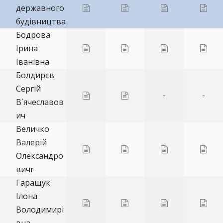
державного
будівництва
Бодрова
Ірина
Іванівна
Болдирєв
Сергій
-
-
В`ячеславов
ич
Величко
Валерій
Олександро
вичr
Гаращук
Ілона
Володимирі
вна