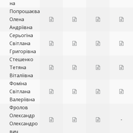
на
Попрошаєва
Олена
Андріївна
Серьогіна
Світлана
Григорівна
Стешенко
Тетяна
Віталіївна
Фоміна
Світлана
Валеріївна
Фролов
Олександр
-
Олександро
вич