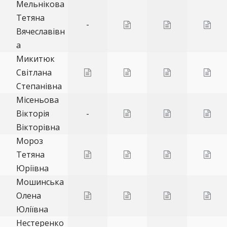
Мельнікова
Тетяна
-
Вячеславівн
а
Микитюк
Світлана
Степанівна
Місеньова
Вікторія
-
Вікторівна
Мороз
Тетяна
Юріївна
Мошинська
Олена
Юліївна
Нестеренко