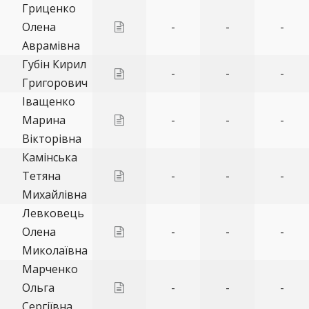
Гриценко
Олена
-
-
-
Аврамівна
Губін Кирил
-
-
-
Григорович
Іващенко
Марина
-
-
-
Вікторівна
Камінська
Тетяна
-
-
-
Михайлівна
Левковець
Олена
-
-
-
Миколаївна
Марченко
Ольга
-
-
-
Сергіївна