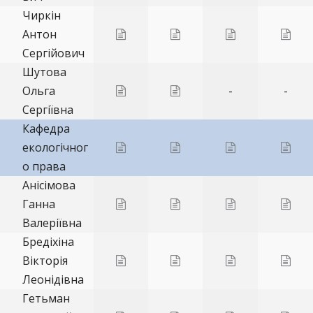
Чиркін
Антон
Сергійович
Шутова
Ольга
-
-
Сергіївна
Кафедра
екологічног
о права
Анісімова
Ганна
Валеріївна
Бредіхіна
Вікторія
Леонідівна
Гетьман