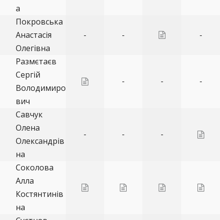
а
Покровська
Анастасія
-
-
-
Олегівна
Размєтаєв
Сергій
-
-
-
Володимиро
вич
Савчук
Олена
-
-
-
Олександрів
на
Соколова
Алла
Костянтинів
на