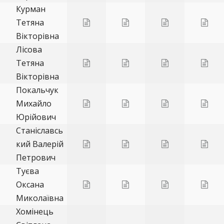
Курман
Тетяна
Вікторівна
Лісова
Тетяна
Вікторівна
Покальчук
Михайло
Юрійович
Станіславсь
кий Валерій
Петрович
Туєва
Оксана
Миколаївна
Хомінець