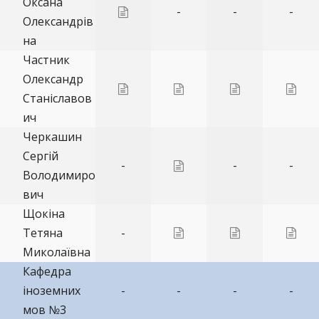
Оксана
-
-
-
Олександрів
на
Частник
Олександр
Станіславов
ич
Черкашин
Сергій
-
-
-
Володимиро
вич
Щокіна
Тетяна
-
Миколаївна
Кафедра
іноземних
-
-
-
-
мов №3