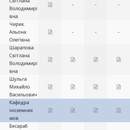
Світлана
-
-
-
Володимирі
вна
Чирик
Альона
-
-
-
Олегівна
Шарапова
Світлана
Володимирі
вна
Шульга
Михайло
Васильович
Кафедра
іноземних
мов
Бесараб