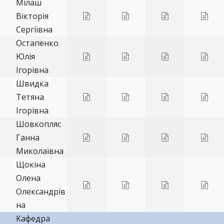
Мілаш
Вікторія
Сергіївна
Остапенко
Юлія
Ігорівна
Швидка
Тетяна
Ігорівна
Шовкопляс
Ганна
Миколаївна
Щокіна
Олена
Олександрів
на
Кафедра