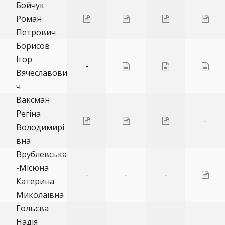
Бойчук
Роман
Петрович
Борисов
Ігор
-
Вячеславови
ч
Ваксман
Регіна
-
Володимирі
вна
Врублевська
-Місюна
-
-
-
Катерина
Миколаївна
Гольєва
Надія