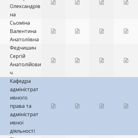
Олександрів
на
Сьоміна
Валентина
Анатоліївна
Федчишин
Сергій
Анатолійови
ч
Кафедра
адміністрат
ивного
права та
адміністрат
ивної
діяльності