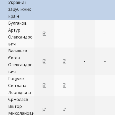
України і
зарубіжних
країн
Булгаков
Артур
-
-
-
Олександро
вич
Васильєв
Євген
-
-
Олександро
вич
Гоцуляк
Світлана
-
-
Леонідівна
Єрмолаєв
Віктор
-
-
Миколайови