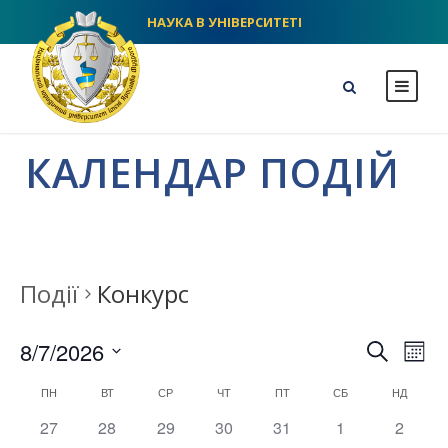
НАУКА В УНІВЕРСИТЕТІ
NLU homepage
КАЛЕНДАР ПОДІЙ
Події
Конкурс
П
E
8/7/2026
S
М
e
S
і
v
C
о
ПН
ВТ
СР
ЧТ
ПТ
СБ
a
НД
с
e
r
0
0
0
0
0
0
0
27
28
29
30
31
1
2
я
e
l
c