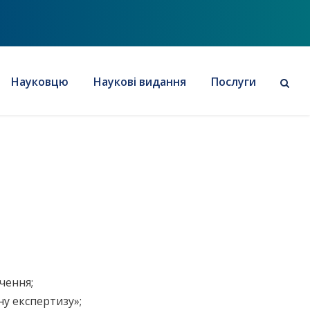
Науковцю
Наукові видання
Послуги
чення;
ну експертизу»;