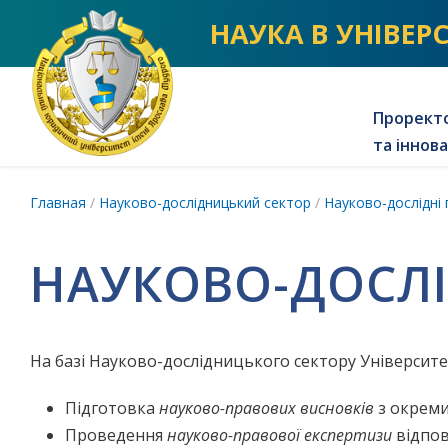
NLU homepage
НАУКА В УНІВЕР
Проректо
та іннов
Главная
/
Науково-дослідницький сектор
/
Науково-дослідні 
НАУКОВО-ДОСЛІ
На базі Науково-дослідницького сектору Університет
Підготовка
науково-правових висновків
з окреми
Проведення
науково-правової експертизи
відпов