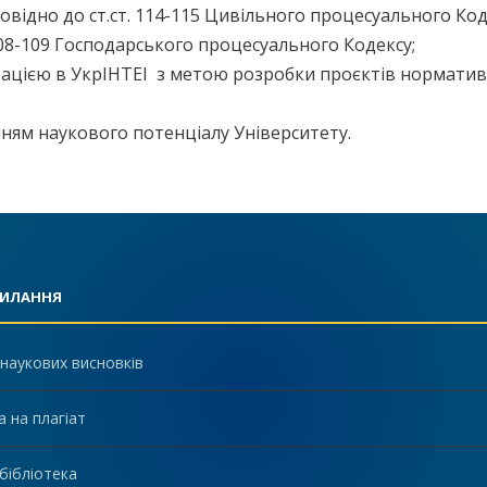
овідно до ст.ст. 114-115 Цивільного процесуального Коде
108-109 Господарського процесуального Кодексу;
рацією в УкрІНТЕІ з метою розробки проєктів норматив
нням наукового потенціалу Університету.
СИЛАННЯ
наукових висновків
а на плагіат
бібліотека