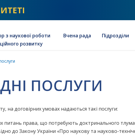
СИТЕТІ
р з наукової роботи
Вчена рада
Підрозділи
аційного розвитку
послуги
ДНІ ПОСЛУГИ
у, на договірних умовах надаються такі послуги:
х питань права, що потребують доктринального тлума
ідно до Закону України «Про наукову та науково-техніч