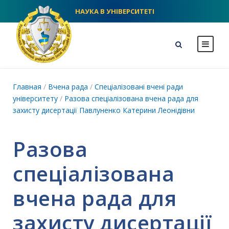
НАУКА В УНІВЕРСИТЕТІ
NLU homepage
Главная
/
Вчена рада
/
Спеціалізовані вчені ради
університету
/
Разова спеціалізована вчена рада для
захисту дисертації Павлуненко Катерини Леонідівни
Разова
спеціалізована
вчена рада для
захисту дисертації