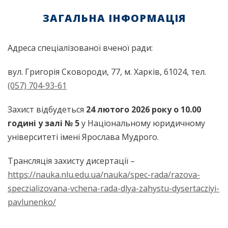
ЗАГАЛЬНА ІНФОРМАЦІЯ
Адреса спеціалізованої вченої ради:
вул. Григорія Сковороди, 77, м. Харків, 61024, тел.
(057) 704-93-61
Захист відбудеться
24 лютого 2026 року о 10.00
годині у залі № 5
у Національному юридичному
університеті імені Ярослава Мудрого.
Трансляція захисту дисертації –
https://nauka.nlu.edu.ua/nauka/spec-rada/razova-
speczializovana-vchena-rada-dlya-zahystu-dysertacziyi-
pavlunenko/