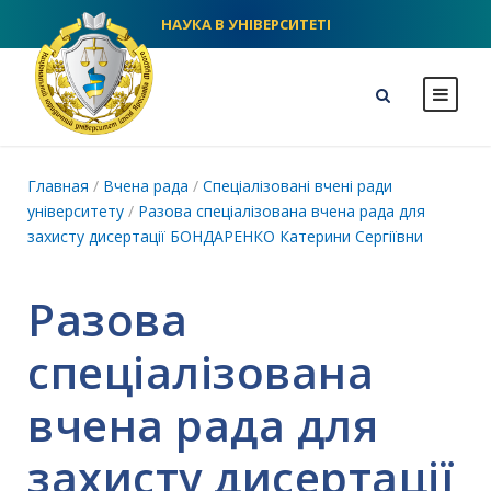
НАУКА В УНІВЕРСИТЕТІ
NLU homepage
Главная
/
Вчена рада
/
Спеціалізовані вчені ради
університету
/
Разова спеціалізована вчена рада для
захисту дисертації БОНДАРЕНКО Катерини Сергіївни
Разова
спеціалізована
вчена рада для
захисту дисертації