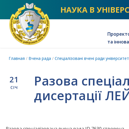
NLU homepage
НАУКА В УНІВЕР
Проректо
та іннов
Главная
/
Вчена рада
/
Спеціалізовані вчені ради університе
Разова спеціа
21
СІЧ
дисертації Л
Разова спеціалізована вчена рада ID 7630 створена