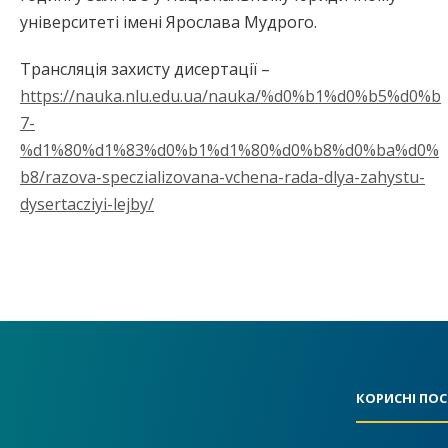
університеті імені Ярослава Мудрого.
Трансляція захисту дисертації –
https://nauka.nlu.edu.ua/nauka/%d0%b1%d0%b5%d0%b
7-
%d1%80%d1%83%d0%b1%d1%80%d0%b8%d0%ba%d0%
b8/razova-speczializovana-vchena-rada-dlya-zahystu-
dysertacziyi-lejby/
КОРИСНІ ПО