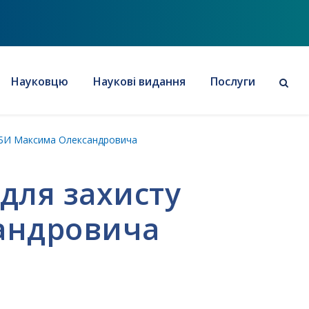
Науковцю
Наукові видання
Послуги
ЕЙБИ Максима Олександровича
 для захисту
андровича