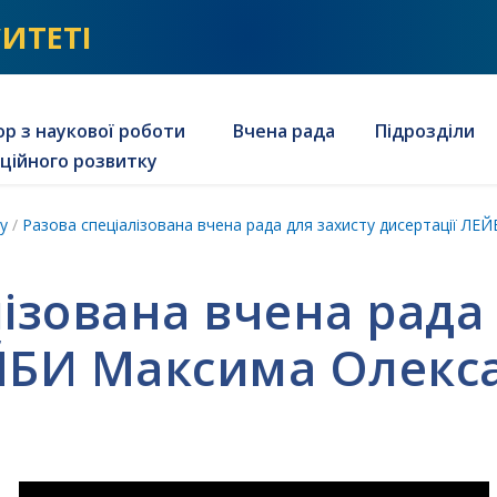
СИТЕТІ
р з наукової роботи
Вчена рада
Підрозділи
аційного розвитку
ту
/
Разова спеціалізована вчена рада для захисту дисертації Л
лізована вчена рада
ЕЙБИ Максима Олекс