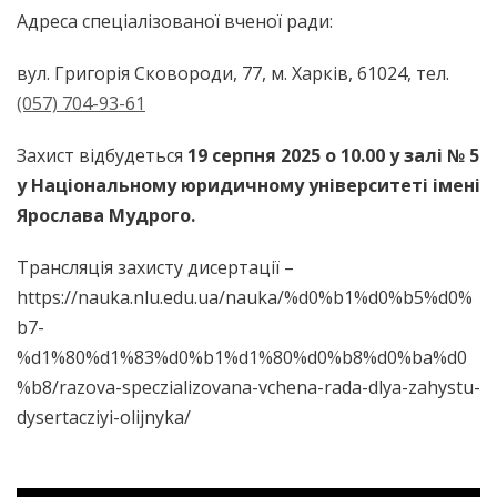
Адреса спеціалізованої вченої ради:
вул. Григорія Сковороди, 77, м. Харків, 61024, тел.
(057) 704-93-61
Захист відбудеться
19 серпня
2025 о 1
0
.00
у залі № 5
у Національному юридичному університеті імені
Ярослава Мудрого.
Трансляція захисту дисертації –
https://nauka.nlu.edu.ua/nauka/%d0%b1%d0%b5%d0%
b7-
%d1%80%d1%83%d0%b1%d1%80%d0%b8%d0%ba%d0
%b8/razova-speczializovana-vchena-rada-dlya-zahystu-
dysertacziyi-olijnyka/