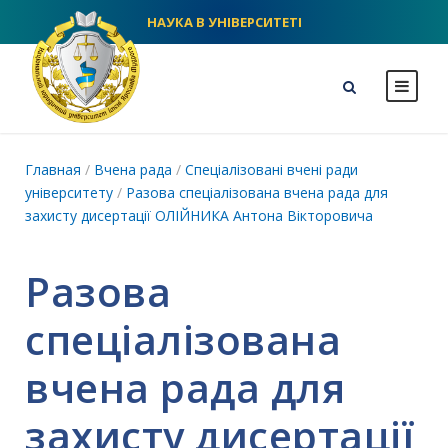
НАУКА В УНІВЕРСИТЕТІ
NLU homepage
Главная
/
Вчена рада
/
Спеціалізовані вчені ради
університету
/
Разова спеціалізована вчена рада для
захисту дисертації ОЛІЙНИКА Антона Вікторовича
Разова
спеціалізована
вчена рада для
захисту дисертації