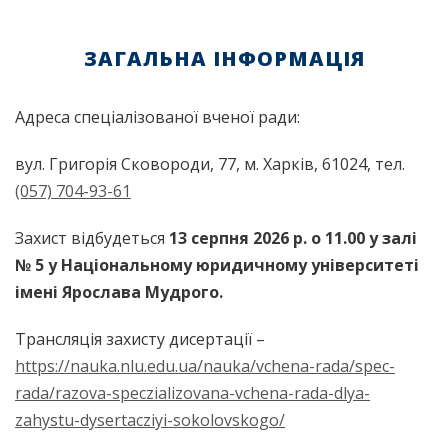
ЗАГАЛЬНА ІНФОРМАЦІЯ
Адреса спеціалізованої вченої ради:
вул. Григорія Сковороди, 77, м. Харків, 61024, тел.
(057) 704-93-61
Захист відбудеться
13 серпня
2026 р. о 1
1
.00
у залі
№ 5 у Національному юридичному університеті
імені Ярослава Мудрого.
Трансляція захисту дисертації –
https://nauka.nlu.edu.ua/nauka/vchena-rada/spec-
rada/razova-speczializovana-vchena-rada-dlya-
zahystu-dysertacziyi-sokolovskogo/