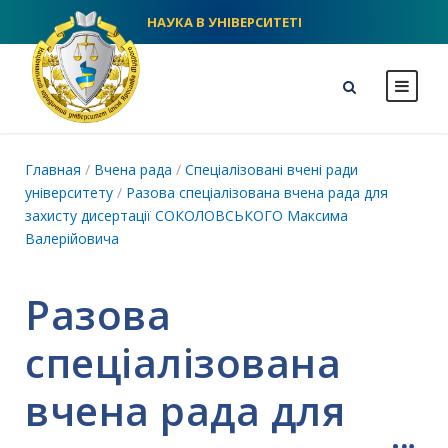
НАУКА В УНІВЕРСИТЕТІ
NLU homepage
Главная
/
Вчена рада
/
Спеціалізовані вчені ради
університету
/
Разова спеціалізована вчена рада для
захисту дисертації СОКОЛОВСЬКОГО Максима
Валерійовича
Разова
спеціалізована
вчена рада для