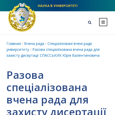
НАУКА В УНІВЕРСИТЕТІ
NLU homepage
Главная
/
Вчена рада
/
Спеціалізовані вчені ради
університету
/
Разова спеціалізована вчена рада для
захисту дисертації СПАССЬКИХ Юрія Валентиновича
Разова
спеціалізована
вчена рада для
захисту дисертації