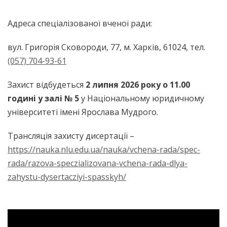
Адреса спеціалізованої вченої ради:
вул. Григорія Сковороди, 77, м. Харків, 61024, тел.
(057) 704-93-61
Захист відбудеться
2 липня 2026 року о 11.00
годині у залі № 5
у Національному юридичному
університеті імені Ярослава Мудрого.
Трансляція захисту дисертації –
https://nauka.nlu.edu.ua/nauka/vchena-rada/spec-
rada/razova-speczializovana-vchena-rada-dlya-
zahystu-dysertacziyi-spasskyh/