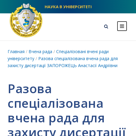
НАУКА В УНІВЕРСИТЕТІ
NLU homepage
Главная
/
Вчена рада
/
Спеціалізовані вчені ради
університету
/
Разова спеціалізована вчена рада для
захисту дисертації ЗАПОРОЖЕЦЬ Анастасії Андріївни
Разова
спеціалізована
вчена рада для
захисту дисертації