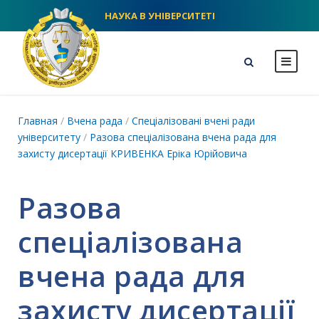
НАУКА В УНІВЕРСИТЕТІ
NLU homepage
Главная
/
Вчена рада
/
Спеціалізовані вчені ради
університету
/
Разова спеціалізована вчена рада для
захисту дисертації КРИВЕНКА Еріка Юрійовича
Разова
спеціалізована
вчена рада для
захисту дисертації